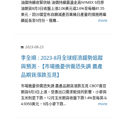
油國持續收緊供給 油價持續震盪走高 ​ NYMEX 9月原
油期貨8月3日收盤上漲2.06美元或2.6%至每桶81.55
美元，因沙國宣布自願減產百萬桶日產量的措施將繼
續延長至9月份，俄羅...
more
2023-08-23
李全順 : 2023-8月全球經濟趨勢追蹤
與預測 -【市場擔憂供需恐失調 農產
品期貨漲跌互見】
市場擔憂供需恐失調 農產品期貨漲跌互見 CBOT黃豆
期貨8月3日上漲，受惠出口需求較佳的影響，小麥與
玉米則是下跌。12月玉米期貨收盤下跌1.4%至每英斗
4.9350美元，9月小麥下跌...
more