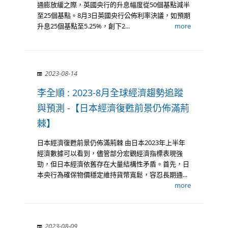
通膨放緩之際，英國央行的升息幅度從50個基點減半
至25個基點。8月3日英國央行公佈利率決議，如預期
升息25個基點至5.25%，創下2...
more
2023-08-14
李全順 : 2023-8月全球經濟趨勢追蹤
與預測 -【日本經濟復甦前景仍佈滿荊
棘】
日本經濟復甦前景仍佈滿荊棘 由日本2023年上半年
經濟數據可以看到，儘管部分宏觀經濟指標表現強
勁，但日本經濟依舊存在大量結構性矛盾。首先，日
本央行為確保物價穩定維持貨幣寬鬆，容忍長期通...
more
2023-08-09