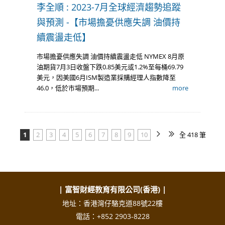
李全順 : 2023-7月全球經濟趨勢追蹤
與預測 -【市場擔憂供應失調 油價持
續震盪走低】
市場擔憂供應失調 油價持續震盪走低 NYMEX 8月原
油期貨7月3日收盤下跌0.85美元或1.2%至每桶69.79
美元，因美國6月ISM製造業採購經理人指數降至
46.0，低於市場預期...
more
1
2
3
4
5
6
7
8
9
10
全 418 筆
| 富智財經教育有限公司(香港) |
地址：香港灣仔駱克道88號22樓
電話：+852 2903-8228