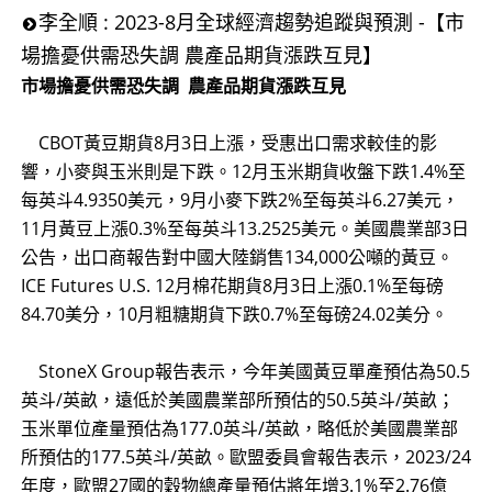
李全順 : 2023-8月全球經濟趨勢追蹤與預測 -【市
場擔憂供需恐失調 農產品期貨漲跌互見】
市場擔憂供需恐失調 農產品期貨漲跌互見
CBOT黃豆期貨8月3日上漲，受惠出口需求較佳的影
響，小麥與玉米則是下跌。12月玉米期貨收盤下跌1.4%至
每英斗4.9350美元，9月小麥下跌2%至每英斗6.27美元，
11月黃豆上漲0.3%至每英斗13.2525美元。美國農業部3日
公告，出口商報告對中國大陸銷售134,000公噸的黃豆。
ICE Futures U.S. 12月棉花期貨8月3日上漲0.1%至每磅
84.70美分，10月粗糖期貨下跌0.7%至每磅24.02美分。
StoneX Group報告表示，今年美國黃豆單產預估為50.5
英斗/英畝，遠低於美國農業部所預估的50.5英斗/英畝；
玉米單位產量預估為177.0英斗/英畝，略低於美國農業部
所預估的177.5英斗/英畝。歐盟委員會報告表示，2023/24
年度，歐盟27國的穀物總產量預估將年增3.1%至2.76億