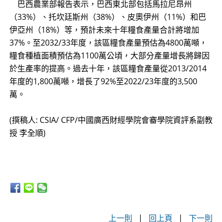
巴西農業部報告表示，巴西東北部包括馬拉尼昂州
（33%）、托坎廷斯州（38%）、皮奧伊州（11%）和巴
伊亞州（18%）等，預計未來十年糧食產量合計將增加
37%。至2032/33年度，該區糧食產量預估為4800萬噸，
糧食種植面積預估為1100萬公頃，大部分產量增長將歸因
於生產率的提高。過去十年，該區糧食產量從2013/2014
年度的1,800萬噸，增長了92%至2022/23年度的3,500
萬。
(撰稿人: CSIA/ CFP/中國廣西財經學院會審學院資評系副教
授 李全順)
上一則
|
回上頁
|
下一則