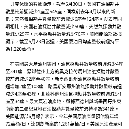
貝克休斯的數據顯示，截至6月30日，美國石油探勘井
數量較前週減少1座至545座，同樣創去年4月以來的新
低；天然氣探勘井數量較前週減少6座至124座。與去年同
期相比，美國石油探勘井數量減少50座，天然氣探勘井數
量減少29座，水平探勘井數量減少76座。美國能源部數據
顯示，截至6月23日當週，美國原油日均產量較前週持平
為1,220萬桶。
在美國最大產油州德州，油氣探勘井數量較前週減少4座
至341座，緊鄰德州上方的奧克拉荷馬州油氣探勘井數量
較前週減少2座至40座，新墨西哥州油氣探勘井數量較前
週增加2座至108座，路易斯安那州油氣探勘井數量較前週
減少4座至43座，北達科他州油氣探勘井數量較前週減少1
座至34座。最大頁岩油產地、盤據西德州與新墨西哥州東
南部的二疊紀盆地石油探勘井數量較前週持平為341座。
美國能源部6月報告表示，今年美國原油產量預估將年增
72萬桶/日，達到創新高的1,261萬桶/日。美國原油產量可