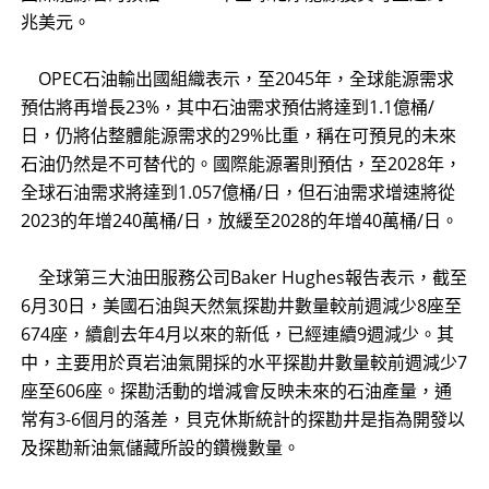
兆美元。
OPEC石油輸出國組織表示，至2045年，全球能源需求
預估將再增長23%，其中石油需求預估將達到1.1億桶/
日，仍將佔整體能源需求的29%比重，稱在可預見的未來
石油仍然是不可替代的。國際能源署則預估，至2028年，
全球石油需求將達到1.057億桶/日，但石油需求增速將從
2023的年增240萬桶/日，放緩至2028的年增40萬桶/日。
全球第三大油田服務公司Baker Hughes報告表示，截至
6月30日，美國石油與天然氣探勘井數量較前週減少8座至
674座，續創去年4月以來的新低，已經連續9週減少。其
中，主要用於頁岩油氣開採的水平探勘井數量較前週減少7
座至606座。探勘活動的增減會反映未來的石油產量，通
常有3-6個月的落差，貝克休斯統計的探勘井是指為開發以
及探勘新油氣儲藏所設的鑽機數量。