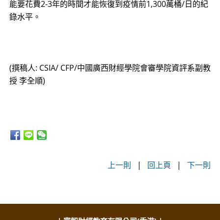
能要花費2-3年的時間才能恢復到疫情前1,300萬桶/日的紀
錄水平。
(撰稿人: CSIA/ CFP/中國廣西財經學院會審學院資評系副教
授 李全順)
上一則
|
回上頁
|
下一則