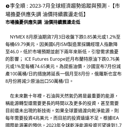
李全順 : 2023-7月全球經濟趨勢追蹤與預測 -【市
場擔憂供應失調 油價持續震盪走低】
市場擔憂供應失調 油價持續震盪走低
NYMEX 8月原油期貨7月3日收盤下跌0.85美元或1.2%至
每桶69.79美元，因美國6月ISM製造業採購經理人指數降
至46.0，低於市場預期並創下兩年來新低，引發需求擔憂
的影響； ICE Futures Europe近月布蘭特原油下跌0.76美
元或1%至每桶74.65美元。為提振油價，沙國宣布7月份減
產100萬桶/日的措施將延長一個月至8月份，俄羅斯也宣布
8月份將減少原油出口50萬桶/日。
在未來數十年裡，石油與天然氣仍將是最重要的能源，
稱能源轉型還需要更長的時間以及更多的投資，甚至需要
目前還未出現的新技術。如果全球要過渡向乾淨能源，則
每年需要投資4兆美元，而目前的投資遠遠不足。根據IEA
國際能源署的預估，2023年全球乾淨能源投資可望達到1.7