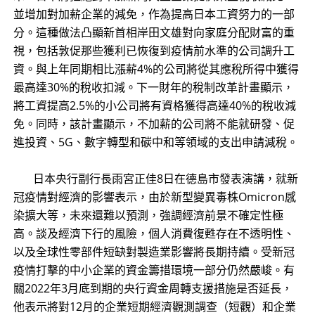
並增加對加薪企業的減免，作為提高日本工資努力的一部
分。這種做法凸顯新首相岸田文雄對向家庭分配財富的重
視，包括敦促那些獲利已恢復到疫情前水準的公司調升工
資。與上年同期相比漲薪4%的公司將從其應稅所得中獲得
最高達30%的稅收扣減。下一財年的稅制改革計畫顯示，
將工資提高2.5%的小公司將有資格獲得高達40%的稅收減
免。同時，該計畫顯示，不加薪的公司將不能就研發、促
進投資、5G、數字轉型和碳中和等領域的支出申請減稅。
日本央行副行長雨宮正佳8日在德島市發表演講，就新
冠疫情對經濟的影響表示，由於新型變異毒株Omicron感
染擴大等，未來還難以預測，強調經濟前景不確定性極
高。談及經濟下行的風險，個人消費復甦存在不透明性、
以及全球性零部件短缺對製造業影響將長期持續。受新冠
疫情打擊的中小企業的資金籌措環境一部分仍然嚴峻。有
關2022年3月底到期的央行資金周轉支援措施是否延長，
他表示將對12月的企業短期經濟觀測調查（短觀）和企業