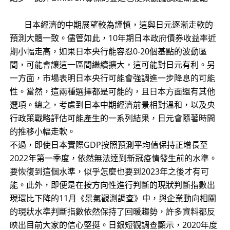
日本經濟的中期展望較為謹慎，這與日元逐漸走軟的
預測大體一致。儘管如此，10年期日本政府債券收益率近
期小幅走高，如果日本央行能容忍0-20個基點的波動區
間，可能會讓這一區間繼續擴大，這可能對日元有利。另
一方面，市場表明日本央行可能會強調進一步降息的可能
性。當然，這兩種選擇都是可能的，且日本方面還有其他
選項。總之，考慮到日本中期經濟前景相對溫和，以及央
行政策戰略評估可能產生的一系列結果，日元會隨著時間
的推移小幅走軟。
不過，即使日本實際GDP按照預測平均值保持正增長至
2022年第一季度，依然無法達到新冠疫情發生前的水準。
要恢復到這個水準，似乎怎麼也要到2023年之後才有可
能。此外，即便是在按方向性進行判斷的現狀判斷指數出
現環比下降的11月《景氣觀測調查》中，與企業動向相關
的現狀水準判斷指數依然保持了回暖趨勢，許多資料都反
映出目前大家的信心堅挺。日銀短觀調查顯示，2020年度