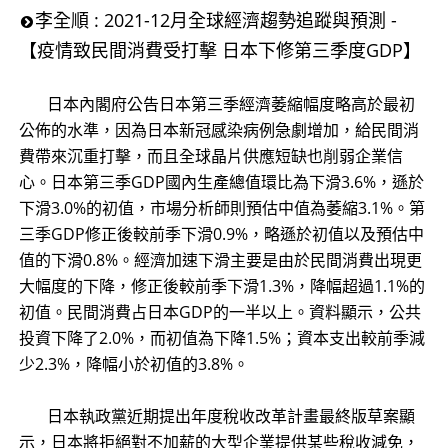
李全順 : 2021-12月全球經濟趨勢追蹤與預測 -
【疫情致民間消費受打擊 日本下修第三季度GDP】
日本內閣府公告日本第三季經濟萎縮幅度略高於最初
公佈的水準，因為日本新冠感染病例急劇增加，給民間消
費帶來沉重打擊，而且全球晶片供應短缺也削弱企業信
心。日本第三季GDP國內生產總值環比為下滑3.6%，遜於
下滑3.0%的初值，市場分析師則預估中值為萎縮3.1%。第
三季GDP修正後較前季下滑0.9%，略遜於初值以及預估中
值的下滑0.8%。經濟加速下滑主要是由於民間消費出現更
大幅度的下降，修正後較前季下滑1.3%，降幅超過1.1%的
初值。民間消費占日本GDP的一半以上。資料顯示，公共
投資下降了2.0%，而初值為下降1.5%；資本支出較前季減
少2.3%，降幅小於初值的3.8%。
日本執政黨近期提出年度稅收改革計畫最終版草案顯
示，日本將拒絕對不加薪的大型企業提供某些稅收減免，