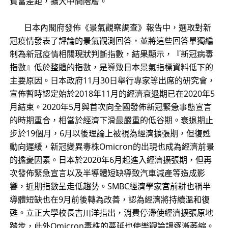
貧富差距，擴大中間階層。
日本內閣府發佈《景氣觀察調查》報告中，選取對新
冠疫情發表了評論的景氣觀測回答，並將這些回答單獨編
制為新冠疫情相關現狀判斷指數，結果顯示，『新冠病毒
指數』低於整體的指數，是導致日本景氣指標資料低下的
主要原因。日本政府11月30日舉行專家等出席的研究會，
宣佈暫時認定始於2018年11月的經濟衰退期已在2020年5
月結束。2020年5月與首次向全國發佈新冠緊急事態宣言
的時期重合，相當於經濟下滑最嚴重的低谷期。衰退期止
步於19個月，6月以後理論上被視為經濟擴張期，但復甦
動向遲緩，新冠變異毒株Omicron的出現也成為經濟前景
的擔憂因素。日本於2020年6月起進入經濟擴張期，但再
次發佈緊急宣言以及半導體短缺導致汽車減產等造成影
響，近期指數呈走低趨勢。SMBC經濟學家宮前耕也稱半
導體短缺也在9月前後轉為改善，認為經濟將持續溫和復
甦。立正大學校長吉川洋指出，消費停滯使經濟擴張原地
踏步，此外Omicron毒株的蔓延也使樂觀論調逐漸萎縮。