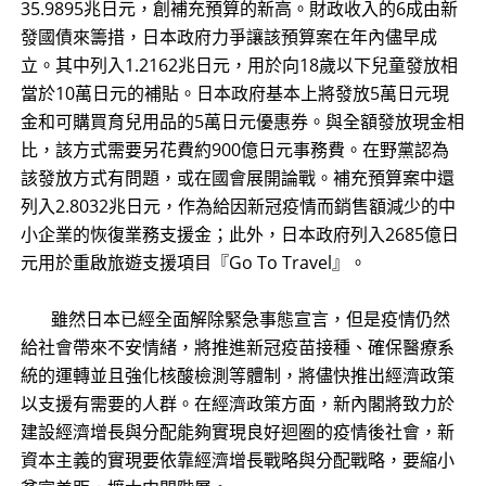
35.9895兆日元，創補充預算的新高。財政收入的6成由新
發國債來籌措，日本政府力爭讓該預算案在年內儘早成
立。其中列入1.2162兆日元，用於向18歲以下兒童發放相
當於10萬日元的補貼。日本政府基本上將發放5萬日元現
金和可購買育兒用品的5萬日元優惠券。與全額發放現金相
比，該方式需要另花費約900億日元事務費。在野黨認為
該發放方式有問題，或在國會展開論戰。補充預算案中還
列入2.8032兆日元，作為給因新冠疫情而銷售額減少的中
小企業的恢復業務支援金；此外，日本政府列入2685億日
元用於重啟旅遊支援項目『Go To Travel』。
雖然日本已經全面解除緊急事態宣言，但是疫情仍然
給社會帶來不安情緒，將推進新冠疫苗接種、確保醫療系
統的運轉並且強化核酸檢測等體制，將儘快推出經濟政策
以支援有需要的人群。在經濟政策方面，新內閣將致力於
建設經濟增長與分配能夠實現良好迴圈的疫情後社會，新
資本主義的實現要依靠經濟增長戰略與分配戰略，要縮小