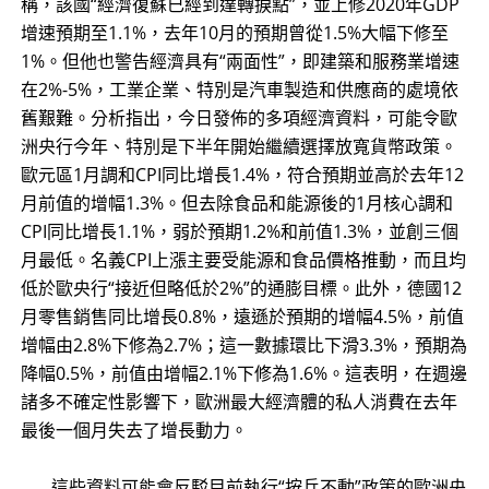
稱，該國“經濟復蘇已經到達轉捩點”，並上修2020年GDP
增速預期至1.1%，去年10月的預期曾從1.5%大幅下修至
1%。但他也警告經濟具有“兩面性”，即建築和服務業增速
在2%-5%，工業企業、特別是汽車製造和供應商的處境依
舊艱難。分析指出，今日發佈的多項經濟資料，可能令歐
洲央行今年、特別是下半年開始繼續選擇放寬貨幣政策。
歐元區1月調和CPI同比增長1.4%，符合預期並高於去年12
月前值的增幅1.3%。但去除食品和能源後的1月核心調和
CPI同比增長1.1%，弱於預期1.2%和前值1.3%，並創三個
月最低。名義CPI上漲主要受能源和食品價格推動，而且均
低於歐央行“接近但略低於2%”的通膨目標。此外，德國12
月零售銷售同比增長0.8%，遠遜於預期的增幅4.5%，前值
增幅由2.8%下修為2.7%；這一數據環比下滑3.3%，預期為
降幅0.5%，前值由增幅2.1%下修為1.6%。這表明，在週邊
諸多不確定性影響下，歐洲最大經濟體的私人消費在去年
最後一個月失去了增長動力。
這些資料可能會反駁目前執行“按兵不動”政策的歐洲央