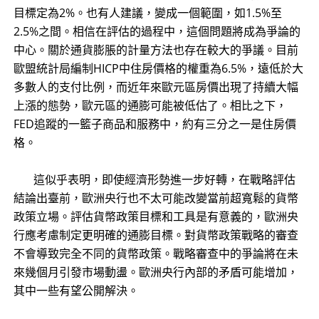
目標定為2%。也有人建議，變成一個範圍，如1.5%至
2.5%之間。相信在評估的過程中，這個問題將成為爭論的
中心。關於通貨膨脹的計量方法也存在較大的爭議。目前
歐盟統計局編制HICP中住房價格的權重為6.5%，遠低於大
多數人的支付比例，而近年來歐元區房價出現了持續大幅
上漲的態勢，歐元區的通膨可能被低估了。相比之下，
FED追蹤的一籃子商品和服務中，約有三分之一是住房價
格。
這似乎表明，即使經濟形勢進一步好轉，在戰略評估
結論出臺前，歐洲央行也不太可能改變當前超寬鬆的貨幣
政策立場。評估貨幣政策目標和工具是有意義的，歐洲央
行應考慮制定更明確的通膨目標。對貨幣政策戰略的審查
不會導致完全不同的貨幣政策。戰略審查中的爭論將在未
來幾個月引發市場動盪。歐洲央行內部的矛盾可能增加，
其中一些有望公開解決。