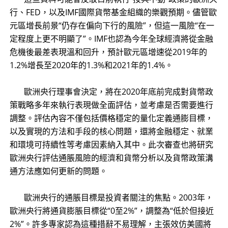
行、FED，以及IMF國際貨幣基金組織的樂觀預期。儘管歐
元區增長前景“仍存在偏向下行的風險”，但這一風險“在一
定程度上更不明顯了”。IMF也認為今年全球經濟將從金融
危機後最差表現溫和回升，預計歐元區增速從2019年的
1.2%增長至2020年的1.3%和2021年的1.4%。
歐洲央行理事會決定，將在2020年底前完成對貨幣政
策戰略多年來執行表現做全面評估，並考慮是否需要進行
調整。評估內容不僅包括價格穩定的量化定義通膨目標，
以及實現的方法和手段的核心問題，還將金融穩定、就業
和環境可持續性等考慮因素納入其中。此次審查也將研究
歐洲央行評估通脹風險的經濟和貨幣分析以及貨幣政策溝
通方法應如何更新的問題。
歐洲央行的通脹目標是投資者關注的焦點。2003年，
歐洲央行將通貨膨脹目標從“0至2%”，調整為“低於但接近
2%”。許多專家認為這種措辭不易理解，主張效仿美國將