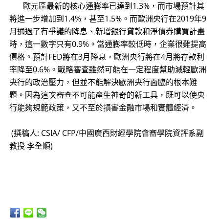
歐元區最新的核心通膨率已達到1.3%，而市場預計其
將進一步增加到1.4%，甚至1.5%。而歐洲央行在2019年9
月通過了有爭議的降息、新增銀行貸款和淨債券購買計畫
時，這一數字只有0.9%。當通膨率較低時，企業很難提高
價格。預計FED將在3月降息，歐洲央行將在4月將存款利
率降至0.6%。戰略審查雖然可能在一定程度幫助減輕歐洲
央行的政治壓力，但並不能解決歐洲央行面臨的根本難
題。因為這次審查不可能產生神奇的新工具，既可以使央
行能夠規範政策，又不至於損害金融市場和實體經濟。
(撰稿人: CSIA/ CFP/中國廣西財經學院會審學院資評系副
教授 李全順)