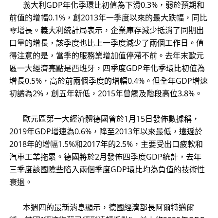
義大利GDP年化季環比初值為下滑0.3%，弱於預期和
前值的增幅0.1%，創2013年一季度以來的最大跌幅，同比
零增長。義大利統計局表示，企業庫存減少抵消了同期出
口量的增長，該季度也比上一季度減少了兩個工作日。值
得注意的是，當季的服務業增加值停滯不前。去年末歐元
區一大經濟亮點是西班牙，四季度GDP年化季環比初值為
增長0.5%，高於前兩個季度的增幅0.4%。但全年GDP增速
初讀為2%，創五年新低，2015年曾觸及階段高位3.8%。
歐元區第一大經濟體德國曾於1月15日發佈數據稱，
2019年GDP增速為0.6%，降至2013年以來最低，遠遜於
2018年的增幅1.5%和2017年的2.5%，主要受出口疲軟和
汽車工業拖累。德國將於2月發佈四季度GDP統計，去年
三季度該國險些陷入兩個季度GDP環比均為負值的技術性
衰退。
本週四的最新消息顯示，德國經濟部長阿爾特邁爾