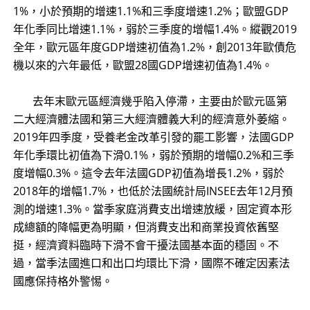
1%，小於預期的增速1.1%和三季度增速1.2%；歐盟GDP
年化季同比增速1.1%，弱於三季度的增幅1.4%。縱觀2019
全年，歐元區年度GDP增速初值為1.2%，創2013年歐債危
機以來的六年最低，歐盟28國GDP增速初值為1.4%。
去年末歐元區經濟幾乎陷入停滯，主要由於歐元區第
二大經濟體法國和第三大經濟體義大利的經濟意外萎縮。
2019年四季度，受養老金改革引發的罷工影響，法國GDP
年化季環比初值為下滑0.1%，弱於預期的增幅0.2%和三季
度增幅0.3%。這令去年法國GDP初值為增長1.2%，弱於
2018年的增幅1.7%，也低於法國統計局INSEE去年12月預
測的增速1.3%。當季家庭消費支出增速放緩，固定資本形
成總額的降幅更為明顯，但消費支出和商業投資依舊堅
挺，經濟資料臨時下滑不會干擾法國基本面的穩固。不
過，當季法國進口和出口均環比下滑，國際不確定因素法
國應保持格外警惕。