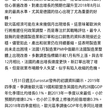
信心普遍改善，對產出增長的預期也躍升至2018年8月以
來的最高水準，尤其是德國的信心出現了尤為重要的好
轉。
歐元區經濟可能在未來幾個月出現增長，這意味著歐洲央
行將推遲任何政策調整，而是專注於其戰略評估。最令人
鼓舞的是德國製造業新訂單和出口銷售的資料表現接近企
穩。儘管如此，產出和就業仍在持續萎縮，這表明製造業
尚未走出困境。法國1月製造業PMI中值顯示法國製造業整
體上出現改善，多數調查指標顯示較1月有所上漲。與去年
12月相比，法國的產出增長速度更快，新訂單出現了增
長。但是就業市場頗令人失望，似乎有陷入收縮的危機。
1月31日週五Eurostat發佈的初讀資料顯示，2019年
四季度，季調後歐元區19國和歐盟含英國在內的28國GDP
年化季環比均增長0.1%，創2013年一季度以來最低，小於
預期的增速0.2%，也小於三季度上修後的前值增速0.3%。
與2018年四季度相比，歐元區季調後GDP年化季同比增速