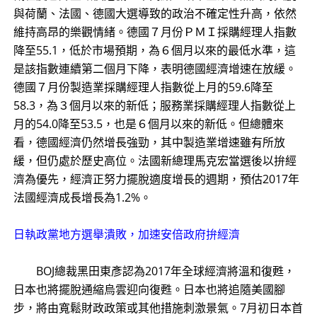
與荷蘭、法國、德國大選導致的政治不確定性升高，依然
維持高昂的樂觀情緒。德國７月份ＰＭＩ採購經理人指數
降至55.1，低於市場預期，為６個月以來的最低水準，這
是該指數連續第二個月下降，表明德國經濟增速在放緩。
德國７月份製造業採購經理人指數從上月的59.6降至
58.3，為３個月以來的新低；服務業採購經理人指數從上
月的54.0降至53.5，也是６個月以來的新低。但總體來
看，德國經濟仍然增長強勁，其中製造業增速雖有所放
緩，但仍處於歷史高位。法國新總理馬克宏當選後以拚經
濟為優先，經濟正努力擺脫適度增長的週期，預估2017年
法國經濟成長增長為1.2%。
日執政黨地方選舉潰敗，加速安倍政府拚經濟
BOJ總裁黑田東彥認為2017年全球經濟將溫和復甦，
日本也將擺脫通縮烏雲迎向復甦。日本也將追隨美國腳
步，將由寬鬆財政政策或其他措施刺激景氣。7月初日本首