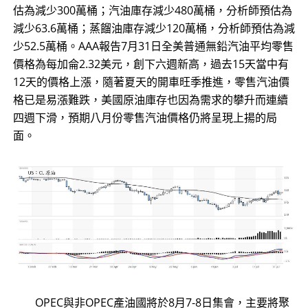
估為減少300萬桶；汽油庫存減少480萬桶，分析師預估為
減少63.6萬桶；蒸餾油庫存減少120萬桶，分析師預估為減
少52.5萬桶。AAA報告7月31日全美普通無鉛汽油平均零售
價格為每加侖2.32美元，創下六週新高，過去15天當中有
12天的價格上漲，隨著夏天的開車旺季推進，零售汽油價
格已是易漲難跌，美國原油庫存也因為需求的攀升而連續
四週下滑，預期八月份零售汽油價格仍將呈現上揚的局
面。
OPEC與非OPEC產油國將於8月7-8日集會，主要將聚