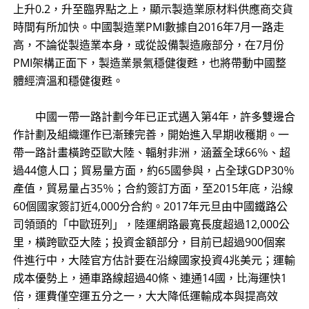
上升0.2，升至臨界點之上，顯示製造業原材料供應商交貨
時間有所加快。中國製造業PMI數據自2016年7月一路走
高，不論從製造業本身，或從設備製造廠部分，在7月份
PMI架構正面下，製造業景氣穩健復甦，也將帶動中國整
體經濟溫和穩健復甦。
中國一帶一路計劃今年已正式邁入第4年，許多雙邊合
作計劃及組織運作已漸臻完善，開始進入早期收穫期。一
帶一路計畫橫跨亞歐大陸、輻射非洲，涵蓋全球66％、超
過44億人口；貿易量方面，約65國參與，占全球GDP30％
產值，貿易量占35％；合約簽訂方面，至2015年底，沿線
60個國家簽訂近4,000分合約。2017年元旦由中國鐵路公
司領頭的「中歐班列」，陸運網路最寬長度超過12,000公
里，橫跨歐亞大陸；投資金額部分，目前已超過900個案
件進行中，大陸官方估計要在沿線國家投資4兆美元；運輸
成本優勢上，通車路線超過40條、連通14國，比海運快1
倍，運費僅空運五分之一，大大降低運輸成本與提高效