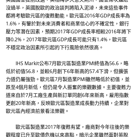
沒過半，英國脫歐的政治談判將陷入泥淖，未來這些事件
都將考驗歐元區的復甦動能。歐元區2016年GDP成長率為
1.6%，有鑒於對未來消費者和商業信心的不確定性，銀行
壓力等潛在因素，預期2017年GDP成長率相較2016年將下
降0.2%，2017年歐元區GDP成長可能只有1.4%，歐元區
不穩定政治因素所引起的下行風險依然很高。
IHS Markit公布7月歐元區製造業PMI終值為56.6，略
低於初值56.8，並較6月創下6年新高的57.4下滑，但擴張
力道仍屬強勁。歐元區7月製造業PMI雖然略低於初值，並
跌至4個月新低，但仍是令人振奮的樂觀數據。主要復甦力
道來自於7月工廠生產與新訂單同創6年來新高，雇用指數
更創20年新高，反映歐元區製造業成長動力持續，企業對
歐元區內經濟前景看法樂觀。
歐元區製造業2017年復甦有望，廠商對今年往後的樂
觀程度已升至歐債危機以來高點，暗示企業雖然面對英脫