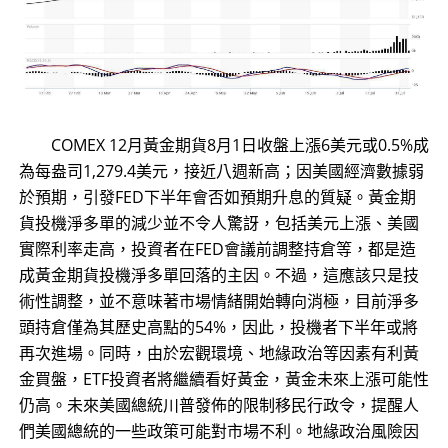
COMEX 12月黃金期貨8月1日收盤上漲6美元或0.5%成
為每盎司1,279.4美元，接近八週新高；因美國經濟數據弱
於預期，引發FED下半年會否如預期升息的質疑。黃金期
貨投機淨多單的減少並不令人驚訝，包括美元上漲、美國
實際利率走高，投資者在FED會議前調整持倉等，都是造
成黃金期貨投機淨多單回落的主因。不過，這應該只是技
術性調整，並不意味著市場情緒開始轉向消極，目前淨多
頭持倉僅為其歷史高點的54%，因此，投機者下半年或將
再次進場。同時，由於宏觀環境、地緣政治等因素有利黃
金買盤，ETF投資者將繼續看好黃金，黃金未來上漲可能性
仍高。未來美國總統川普發佈的限制移民行政令，提醒人
們美國總統的一些政策可能對市場不利。地緣政治風險因