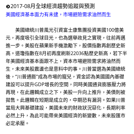
2017-08月全球經濟趨勢追蹤與預測
美國經濟基本面力有未逮，市場避險需求油然而生
美國總統川普風光引資富士康集團投資美國100億美
元，再度吸引全球目光，也為選舉政見之實現，往前再邁
進一步。美股在蘋果新手機激勵下，股價指數再創歷史新
高。道瓊指數在8月初再度刷新22036點歷史新高，若下半
年美國經濟基本面跟不上，資本市場避險需求將油然而
生，未來美股震盪也是意料中的事。川普當選為美國總統
後，“川普通膨”成為市場的寵兒，資金認為美國國內基礎
建設可以提升GDP增長的空間，同時美國通貨膨脹壓力將
再現，在此邏輯成立之下，美股一升向上推升，美債則被
拋售。此邏輯在短期是成立的，中期恐有漏洞。如果川普
當局大興基礎建設，美國未來的財政狀況惡化，長期利率
必然上升，為此可能帶來美國經濟的新變數，未來股匯市
必定承壓。