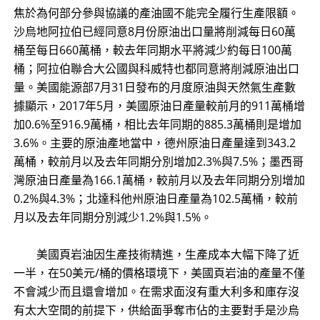
焦於為何部分參與協議的產油國不能完全履行生產限額。
沙烏地阿拉伯已經同意8月份原油出口量將削減每日60萬
桶至每日660萬桶，較去年同期水平將減少約每日100萬
桶；阿拉伯聯合大公國與科威特也都同意將削減原油出口
量。美國能源部7月31日發布的月度原油與天然氣生產數
據顯示，2017年5月，美國原油日產量較前月的911萬桶增
加0.6%至916.9萬桶，相比去年同期的885.3萬桶則是增加
3.6%。主要的原油產地當中，德州原油日產量達到343.2
萬桶，較前月以及去年同期分別增加2.3%與7.5%；墨西哥
灣原油日產量為166.1萬桶，較前月以及去年同期分別增加
0.2%與4.3%；北達科他州原油日產量為102.5萬桶，較前
月以及去年同期分別減少1.2%與1.5%。
美國頁岩油因生產技術精進，生產成本大幅下降了近
一半，在50美元/桶的價格環境下，美國頁岩油的產量不僅
不會減少而且還會增加。在需求面沒有重大利多和庫存沒
有太大空間的前提下，供給面爭奪市佔的主要對手是沙烏