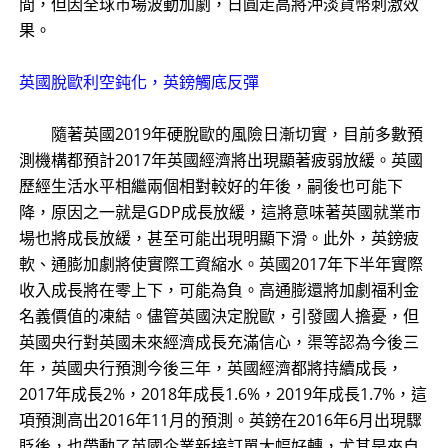
間，但因全球市場波動加劇，日圓走高將沖淡貨幣刺激效
果。
英國脫歐利空鈍化，英鎊觸底反彈
隨著英國2019年硬脫歐的風險日漸切實，目前多數預
測機構都預計2017年英國經濟將出現顯著疲弱放緩。英國
歷經生活水平相繼兩個相對較好的年後，嗣後也可能下
降，原因之一就是GDP成長放緩，這將意味著英國就業市
場也將成長放緩，甚至可能出現明顯下滑。此外，英鎊疲
軟、通膨加劇將使實際工資縮水。英國2017年下半年實際
收入成長將在零上下，可能為負。高通膨還將加劇福利金
名義價值的凍結。儘管英國決定脫歐，引發國人擔憂，但
英國央行對英國未來經濟成長充滿信心，渠等認為今後三
年，英國央行預測今後三年，英國經濟都將持續成長，
2017年成長2%，2018年成長1.6%，2019年成長1.7%，這
項預測高出2016年11月的預測。英鎊在2016年6月出現驟
貶後，也帶動了英國企業新接訂單大幅好轉，尤其是來自