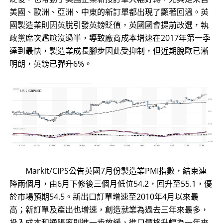
美國、歐洲、亞洲、中東的新訂單都出現了顯著回溫。英
國製造業則因英脫引發英鎊貶值，英國國會提前改選，執
政黨席次尷尬沒過半，導致廠商成本增速在2017年第一季
達到最快，製造業成長腳步因此受抑制，但近期脫歐已漸
明朗，英鎊已彈升6%。
Markit/CIPS公告英國7月份製造業PMI指數，結束連
降兩個月，由6月下修後三個月低位54.2，回升至55.1，優
於市場預期54.5。新出口訂單增速至2010年4月以來最
高；新訂單及產出也增速，創造就業為過去三年來最多，
投入成本和通脹率則進一步放緩，進口價格升幅為一年來