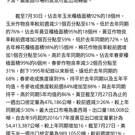
下滑，農產品市場的氣氛可能出現轉變。
截至7月30日，佔去年玉米種植面積92%的18個州，
玉米作物良率較前週減少1個百分點至61%，低於去年同期
的76%。佔去年黃豆種植面積95%的18個州，黃豆作物良
率較前週增加2個百分點至59%，低於去年同期的72%。佔
去年棉花種植面積98%的15個州，棉花作物良率較前週增
加1個百分點至56%，高於去年同期的50%。佔去年春麥種
植面積99%的6個州，春麥作物良率減少2個百分點至
31%，創下1995年紀錄以來新低，遠低於去年同期的
68%；春麥收成進度達到9%，持平於去年同期以及五年平
均值。冬麥收成進度較前週84%增加至88%，與去年同期
持平，高於同期5年均值的86%。黃豆截至7月27日為止的
一週出口檢定量為476,186公噸，較前週減少26%，較上年
同期減少30%。最大出口市場為墨西哥，出口量188,008公
噸。自去年9月起的2016/17年度黃豆出口檢定量累計為
54,413,387公噸，較上年同期增加16。截至7月27日，美
國玉米一週出口檢定量為989,105公噸，較前週增加1%，