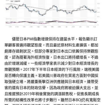
儘管日本PMI指數增速保持在適當水平，報告顯示訂
單顧客普遍持觀望態度，而且最近原材料生產擴張，都加
劇庫存過剩狀況。但部分專家對日本出口依舊保持樂觀態
度，認為隨著海外經濟恢復，日本出口將持續增長。不過
由於增速減緩，一些經濟學家表示減少對日本經濟增長的
樂觀預期。2017年下半年日本經濟的下行風險，端視美國
是否轉向保護主義。若美國川普政府在貿易方面對中國採
取強硬立場，將嚴重衝擊亞洲供應鏈與日本經濟。連帶受
害的還有日本的財政信譽，因為政府將被迫擴大支出，並
且推遲預計2019年稍後實施的調漲銷售稅，促進長期成長
所需的結構性改革也將寸步難行。雖然日本BOJ仍有寬鬆空