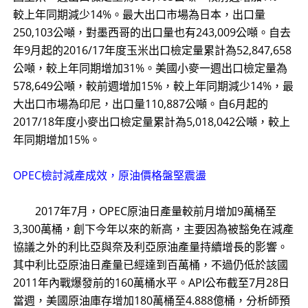
較上年同期減少14%。最大出口市場為日本，出口量
250,103公噸，對墨西哥的出口量也有243,009公噸。自去
年9月起的2016/17年度玉米出口檢定量累計為52,847,658
公噸，較上年同期增加31%。美國小麥一週出口檢定量為
578,649公噸，較前週增加15%，較上年同期減少14%，最
大出口市場為印尼，出口量110,887公噸。自6月起的
2017/18年度小麥出口檢定量累計為5,018,042公噸，較上
年同期增加15%。
OPEC檢討減產成效，原油價格盤堅震盪
2017年7月，OPEC原油日產量較前月增加9萬桶至
3,300萬桶，創下今年以來的新高，主要因為被豁免在減產
協議之外的利比亞與奈及利亞原油產量持續增長的影響。
其中利比亞原油日產量已經達到百萬桶，不過仍低於該國
2011年內戰爆發前的160萬桶水平。API公布截至7月28日
當週，美國原油庫存增加180萬桶至4.888億桶，分析師預