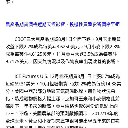
率。
農產品期貨價格近期天候影響，投機性買盤影響價格至鉅
CBOT三大農產品期貨8月1日全面下跌，9月玉米期貨
收盤下跌2.2%成為每英斗3.6250美元，9月小麥下跌2.8%
成為每英斗4.6125美元，11月黃豆大跌3.5%成為每英斗
9.7175美元，因天氣情況以及作物良率出現改善的影響。
ICE Futures U.S. 12月棉花期貨8月1日上漲0.7%成為
每磅69.31美分，10月粗糖期貨下跌0.2%成為每磅14.88美
分。美國中西部部分地區天氣高溫乾燥，農作物狀況惡
化，造成穀物價格大幅上漲。芝加哥玉米和小麥價格此前
都創下一年多來的新高，黃豆價格也較6月份的低點上約
13%。不過，美國農業部的預測數據顯示，2017/18年度
全球玉米、黃豆和小麥期末庫存很可能出現五年來的首次