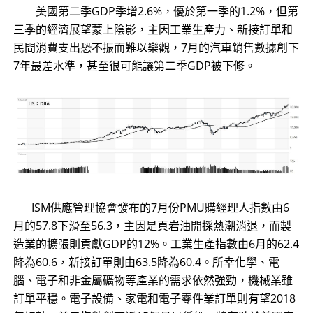
美國第二季GDP季增2.6%，優於第一季的1.2%，但第
三季的經濟展望蒙上陰影，主因工業生產力、新接訂單和
民間消費支出恐不振而難以樂觀，7月的汽車銷售數據創下
7年最差水準，甚至很可能讓第二季GDP被下修。
ISM供應管理協會發布的7月份PMU購經理人指數由6
月的57.8下滑至56.3，主因是頁岩油開採熱潮消退，而製
造業的擴張則貢獻GDP的12%。工業生產指數由6月的62.4
降為60.6，新接訂單則由63.5降為60.4。所幸化學、電
腦、電子和非金屬礦物等產業的需求依然強勁，機械業雖
訂單平穩。電子設備、家電和電子零件業訂單則有望2018