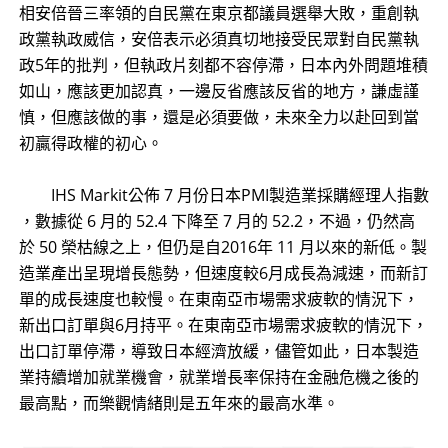
相安倍晉三率領的自民黨在東京都議員選舉大敗，重創執
政黨執政威信，安倍表示必須真切地接受民眾對自民黨執
政5年的批判，但執政片刻都不容停滯，日本內外問題堆積
如山，應該更加認真，一邊反省應該反省的地方，謙虛謹
慎，但應該做的事，還是必須要做，未來全力以赴回到當
初贏得政權的初心。
IHS Markit公佈 7 月份日本PMI製造業採購經理人指數
，數據從 6 月的 52.4 下降至 7 月的 52.2，不過，仍然高
於 50 榮枯線之上，但仍是自2016年 11 月以來的新低。製
造業產出呈現增長態勢，但速度較6月成長為減速，而新訂
單的成長速度也較慢。在東南亞市場需求疲軟的情況下，
新出口訂單與6月持平。在東南亞市場需求疲軟的情況下，
出口訂單停滯，導致日本經濟放緩，儘管如此，日本製造
業持續增加就業機會，就業增長率保持在金融危機之後的
最高點，而樂觀情緒則是五年來的最高水準。