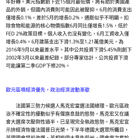
年好轉。美元指數創下近15個月最低價，將有助於美國產
品的外銷，但國內消費則可能因此被壓抑。6月的消費支出
僅增長0.1%，差於5月的增長0.2%，通膨似乎不明顯。扣
除食物和能源的核心物價指數6月同比僅增長1.5%，低於
FED 2%政策目標。個人收入也沒有變化，6月工資收入僅
增長0.4%。6月建築支出下滑1.3%至1.21萬億美元，為
2016年9月以來最差水平。其中公共投資下滑5.45%則創下
2002年3月以來最差紀錄。部分專家估計，公共投資下滑
可能讓第二季GDP下修20%。
歐元區噴經濟優先，政治經濟波動漸歇
法國第三勢力候選人馬克宏當選法國總理，歐元區政
治不確定性的擾動似乎有偃旗息鼓的態勢，馬克宏又在議
會大選席次壓倒性過半，已呈現完全執政態勢，馬克宏宣
示拚經濟恢復法國昔日光榮。下半年德國大選眾所矚目，
英國國會提前改選，英相梅伊大意失荊州，國會席次尷尬