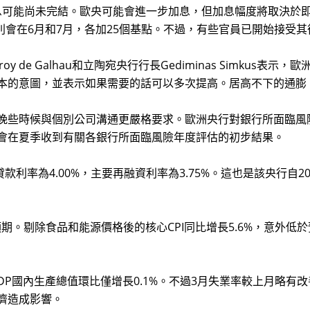
公開表示加息可能尚未完結。歐央可能會進一步加息，但加息幅度將取
分別會在6月和7月，各加25個基點。不過，有些官員已開始接受
roy de Galhau和立陶宛央行行長Gediminas Simk
本的意圖，並表示如果需要的話可以多次提高。居高不下的通膨
些時候與個別公司溝通更嚴格要求。歐洲央行對銀行所面臨風
會在夏季收到有關各銀行所面臨風險年度評估的初步結果。
利率為4.00%，主要再融資利率為3.75%。這也是該央行自2
。剔除食品和能源價格後的核心CPI同比增長5.6%，意外低於預
國內生產總值環比僅增長0.1%。不過3月失業率較上月略有改善
濟造成影響。