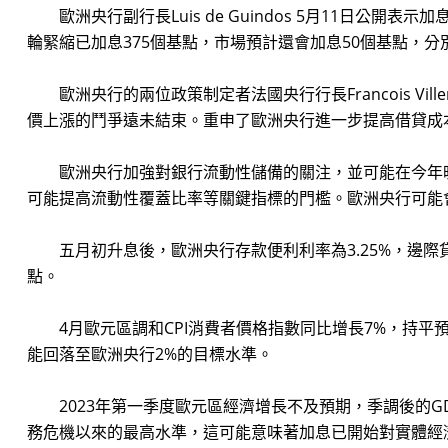
歐洲央行副行長Luis de Guindos 5月11日
輪緊縮已加息375個基點，市場預計還會加息50個基點，
歐洲央行的兩位政策制定者法國央行行長Francois Ville
價上漲的鬥爭遠未結束。重申了歐洲央行進一步提高借貸成
歐洲央行加強對銀行流動性儲備的關注，並可能在今年晚
可能提高流動性覆蓋比率等關鍵指標的門檻。歐洲央行可能
五月初升息後，歐洲央行存款便利利率為3.25%，邊際貸款
點。
4月歐元區調和CPI消費者價格指數同比增長7%，持平預期
能回落至歐洲央行2%的目標水準。
2023年第一季度歐元區經濟增長不及預期，季調後的GDP
務危機以來的最高水準，這可能意味著加息已開始對實體經