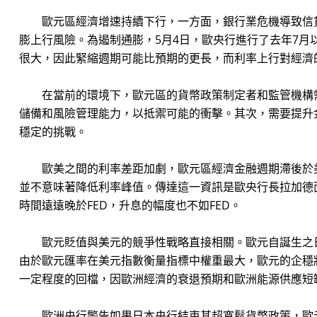
歐元區經濟增速持續下行，一方面，銀行業危機導致信貸
膨上行風險。為遏制通膨，5月4日，歐央行進行了去年7
很大，因此緊縮週期可能比預期的更長，而利率上行對經濟
在當前的環境下，歐元區的貨幣政策制定者和監管機構需
儲備和風險管理能力，以抵禦可能的衝擊。其次，需要提升
穩定的挑戰。
歐美之間的利率差距加劇，歐元區經濟金融週期滯後於美
並不意味著降低利率峰值。傳達這一資訊是歐央行長拉加德
時間遠遠晚於FED，升息的幅度也不如FED。
歐元貶值與美元的競爭性戰略直接相關。歐元自誕生之日
由於歐元匯率在美元指數衡量指標中權重最大，歐元的企穩將
一定程度的回檔，因歐洲經濟的衰退預期和歐洲能源供應短
歐洲央行警告如果日本央行結束其超寬鬆貨幣政策，歐元