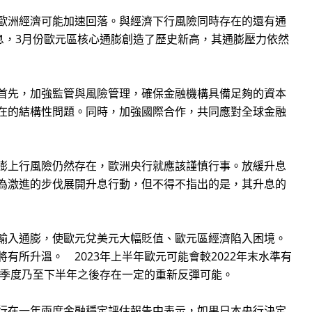
歐洲經濟可能加速回落。與經濟下行風險同時存在的還有通
息，3月份歐元區核心通膨創造了歷史新高，其通膨壓力依然
首先，加強監管與風險管理，確保金融機構具備足夠的資本
在的結構性問題。同時，加強國際合作，共同應對全球金融
膨上行風險仍然存在，歐洲央行就應該謹慎行事。放緩升息
為激進的步伐展開升息行動，但不得不指出的是，其升息的
輸入通膨，使歐元兌美元大幅貶值、歐元區經濟陷入困境。
所升溫。 2023年上半年歐元可能會較2022年末水準有
二季度乃至下半年之後存在一定的重新反彈可能。
行在一年兩度金融穩定評估報告中表示，如果日本央行決定