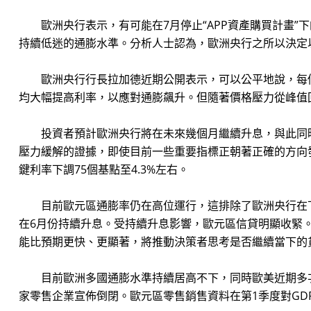
歐洲央行表示，有可能在7月停止“APP資產購買計畫”下的
持續低迷的通膨水準。分析人士認為，歐洲央行之所以決定
歐洲央行行長拉加德近期公開表示，可以公平地說，每個
均大幅提高利率，以應對通膨飆升。但隨著價格壓力從峰值
投資者預計歐洲央行將在未來幾個月繼續升息，與此同時F
壓力緩解的證據，即使目前一些重要指標正朝著正確的方向發展。
鍵利率下調75個基點至4.3%左右。
目前歐元區通膨率仍在高位運行，這排除了歐洲央行在下
在6月份持續升息。受持續升息影響，歐元區信貸明顯收緊。
能比預期更快、更顯著，將推動決策者思考是否繼續當下的
目前歐洲多國通膨水準持續居高不下，同時歐美近期多次升
家零售企業宣佈倒閉。歐元區零售銷售資料在第1季度對GD