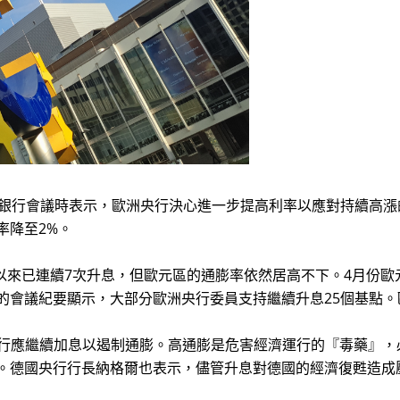
銀行會議時表示，歐洲央行決心進一步提高利率以應對持續高漲
率降至2%。
以來已連續7次升息，但歐元區的通膨率依然居高不下。4月份歐
會議紀要顯示，大部分歐洲央行委員支持繼續升息25個基點。
示，歐洲央行應繼續加息以遏制通膨。高通膨是危害經濟運行的『毒藥
。德國央行行長納格爾也表示，儘管升息對德國的經濟復甦造成