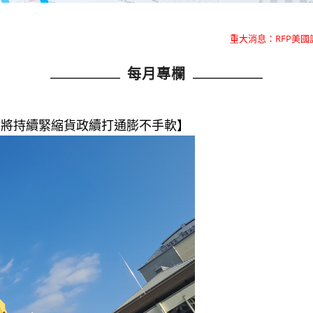
重大消息：RFP美
重大消息：RFP美
每月專欄
【歐央將持續緊縮貨政續打通膨不手軟】