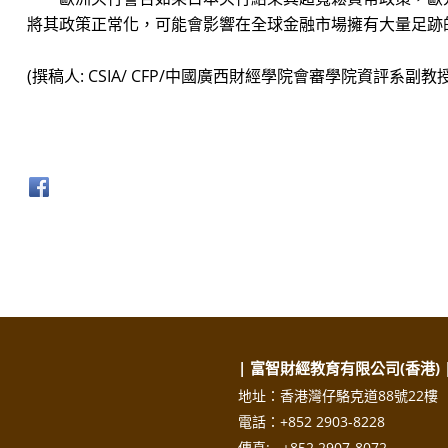
將其政策正常化，可能會影響在全球金融市場擁有大量足跡
(撰稿人: CSIA/ CFP/中國廣西財經學院會審學院資評系副教授
| 富智財經教育有限公司(香港) 
地址：香港灣仔駱克道88號22樓
電話：+852 2903-8228
傳真: +852 2907-8072