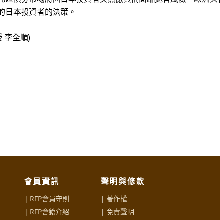
的日本投資者的決策。
 李全順)
|
會員資訊
聲明與修款
| RFP會員守則
|
著作權
|
RFP會籍介紹
|
免責聲明