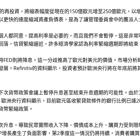
再投資，將縮表幅度從現在的150億歐元增至250億歐元，以
以更快的速度縮減資產負債表，是為了讓管理委員會中的鷹派人
人都同意，提高利率是必要的，而且我們不會暫停，這是非常
回落，信貸緊縮逼近，許多經濟學家認為利率緊縮週期即將結束
ED則將降息。這一分歧推高了歐元對美元的價值。市場分析
Refinitiv的資料顯示，投資者預計歐洲央行將在年底前將
次貨幣政策會議上暫停升息甚至結束升息週期的可能性。由於
歐洲央行資料顯示，目前歐元區收緊貸款條件的銀行比例已達2
貨幣緊縮政策。
息，導致民眾實際收入下降、償債成本上升、購買力受到限制。
P增長產生了負面影響，第2季度這一情況仍將持續，消費者購