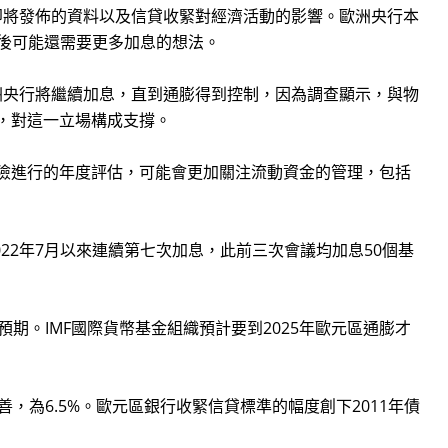
決於即將發佈的資料以及信貸收緊對經濟活動的影響。歐洲央行本
其後可能還需要更多加息的想法。
us表示，歐洲央行將繼續加息，直到通膨得到控制，因為調查顯示，與物
，對這一立場構成支撐。
險進行的年度評估，可能會更加關注流動資金的管理，包括
022年7月以來連續第七次加息，此前三次會議均加息50個基
期。IMF國際貨幣基金組織預計要到2025年歐元區通膨才
，為6.5%。歐元區銀行收緊信貸標準的幅度創下2011年債