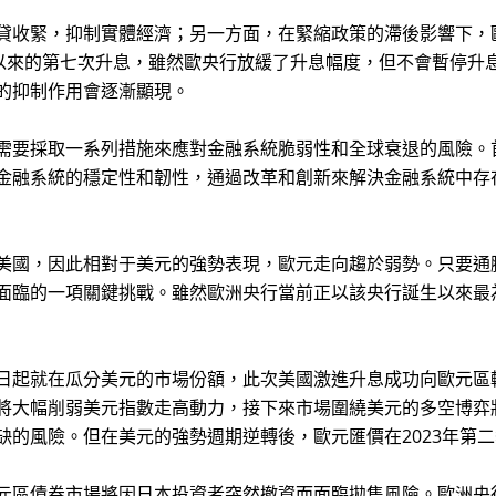
收緊，抑制實體經濟；另一方面，在緊縮政策的滯後影響下，
月以來的第七次升息，雖然歐央行放緩了升息幅度，但不會暫停升
的抑制作用會逐漸顯現。
要採取一系列措施來應對金融系統脆弱性和全球衰退的風險。
金融系統的穩定性和韌性，通過改革和創新來解決金融系統中存
國，因此相對于美元的強勢表現，歐元走向趨於弱勢。只要通
面臨的一項關鍵挑戰。雖然歐洲央行當前正以該央行誕生以來最
起就在瓜分美元的市場份額，此次美國激進升息成功向歐元區
大幅削弱美元指數走高動力，接下來市場圍繞美元的多空博弈將有
缺的風險。但在美元的強勢週期逆轉後，歐元匯價在2023年第
區債券市場將因日本投資者突然撤資而面臨拋售風險。歐洲央