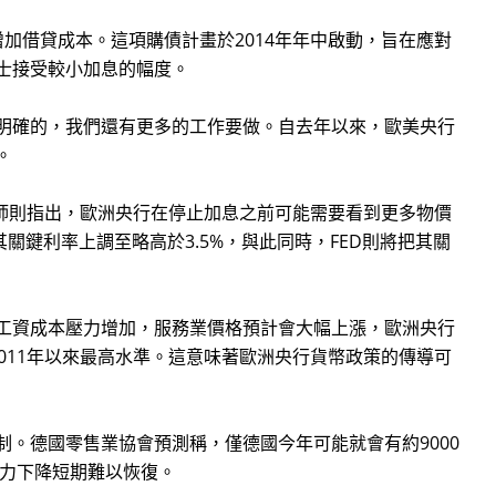
增加借貸成本。這項購債計畫於2014年年中啟動，旨在應對
士接受較小加息的幅度。
明確的，我們還有更多的工作要做。自去年以來，歐美央行
。
師則指出，歐洲央行在停止加息之前可能需要看到更多物價
其關鍵利率上調至略高於3.5%，與此同時，FED則將把其關
工資成本壓力增加，服務業價格預計會大幅上漲，歐洲央行
011年以來最高水準。這意味著歐洲央行貨幣政策的傳導可
德國零售業協會預測稱，僅德國今年可能就會有約9000
買力下降短期難以恢復。