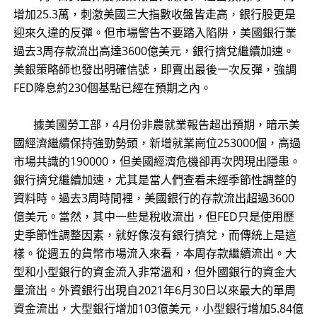
增加25.3萬，刺激美國三大指數收盤皆走高，銀行股更是
迎來久違的反彈。但市場警告不要踏入陷阱，美國銀行業
過去3周存款流出高達3600億美元，銀行擠兌繼續加速。
美銀策略師也發出明確信號，即賣出最後一次反彈，強調
FED降息約230個基點已經在預期之內。
​ 據美國勞工部，4月份非農就業報告超出預期，暗示美
國經濟繼續保持強勁勢頭，新增就業崗位253000個，高過
市場共識的190000，但美國經濟危機卻再次閃現出隱患。
銀行擠兌繼續加速，尤其是當人們查看未經季節性調整的
資料時。過去3周時間裡，美國銀行的存款流出超過3600
億美元。當然，其中一些是稅收流出，但FED只是使用歷
史季節性調整因素，就好像沒有銀行擠兌，而傳統上是這
樣。從週五的貨幣市場流入來看，本周存款繼續流出。大
型和小型銀行的資金流入非常溫和，但外國銀行的資金大
量流出。外資銀行出現自2021年6月30日以來最大的單周
資金流出，大型銀行增加103億美元，小型銀行增加5.84億