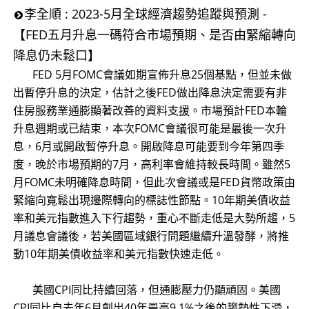
李全順 : 2023-5月全球經濟趨勢追蹤與預測 -
【FED五月升息一碼符合市場預期、是否由緊縮轉向
降息仍未鬆口】
​ FED 5月FOMC會議如期宣佈升息25個基點，但並未做
出暫停升息的決定，估計之後FED做出降息決定需要有非
住房服務業通膨顯著改善的資料支援。市場預計FED本輪
升息週期或已結束，本次FOMC會議很可能是最後一次升
息，6月或開啟暫停升息。開啟降息可能要到今年第四季
度，晚於市場預期的7月，高利率會維持較長時間。雖然5
月FOMC未明確降息時間，但此次會議或是FED貨幣政策由
緊縮向寬鬆出現邊際轉向的標誌性節點。10年期美債收益
率和美元指數進入下行趨勢，重心不斷走低是大勢所趨，5
月議息會議後，若美國區域銀行問題繼續升溫發酵，將推
動10年期美債收益率和美元指數快速走低。
美國CPI同比持續回落，但通膨壓力仍顯頑固。美國
CPI同比自去年6月創出40年最高9.1%之後的趨勢性下滑，