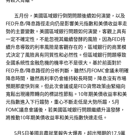
​ 五月份，美國區域銀行倒閉問題後續如何演變，以及
FED升息/降息路徑走向仍是影響美元指數和美債收益率走
勢的主要變數。美國區域銀行問題如何演變，客觀上具有
一定不確定性，不能忽視其繼續發酵的風險，因為FED持
續升息導致的利率風險是客觀存在的，區域銀行的商業模
式決定了風險具有同質性和必然性。但區域銀行問題導致
全國系統性金融危機的機率也不是很大。基於前面對於
FED升息/降息路徑的分析判斷，雖然5月FOMC會議未明確
降息時間，雖然高利率仍會維持較長時間，降息沒有市場
預期那麼快到來，但此次會議或是FED貨幣政策由緊縮向
寬鬆出現邊際轉向的標誌性節點。10年期美債收益率和美
元指數進入下行趨勢，重心不斷走低是大勢所趨，5月
FOMC議息會議後，若美國區域銀行問題繼續升溫發酵，
將推動10年期美債收益率和美元指數快速走低。
​ 5月5日美國非農就業報告大爆表，超出預期的17.9萬