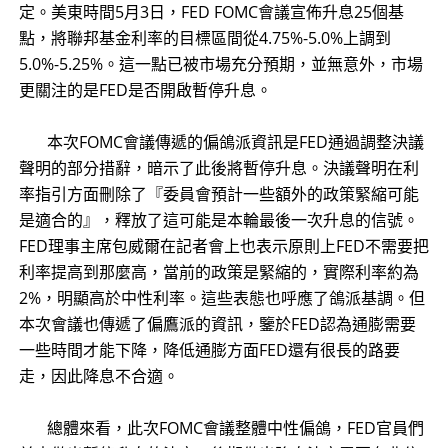
定。美東時間5月3日，FED FOMC會議宣佈升息25個基
點，將聯邦基金利率的目標區間從4.75%-5.0%上調到
5.0%-5.25%。這一點已被市場充分預期，並無意外，市場
更關注的是FED是否開啟暫停升息。
​ 本次FOMC會議傳遞的偏鴿派資訊是FED通過調整決議
聲明的部分措辭，暗示了此後將暫停升息。決議聲明在利
率指引方面刪除了『委員會預計一些額外的政策緊縮可能
是適合的』，釋放了這可能是本輪最後一次升息的信號。
FED理事主席包威爾在記者會上也表示原則上FED不需要把
利率提高到那麼高，當前的政策是緊縮的，實際利率約為
2%，明顯高於中性利率。這些表態也呼應了鴿派基調。但
本次會議也傳遞了偏鷹派的資訊，鑒於FED認為通膨需要
一些時間才能下降，降低通膨方面FED還有很長的路要
走，因此降息不合適。
​ 總體來看，此次FOMC會議整體中性偏鴿，FED官員們