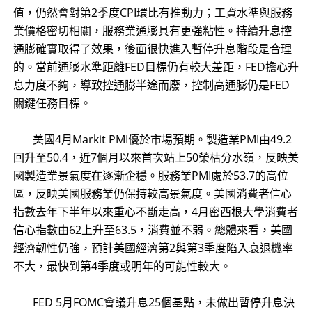
值，仍然會對第2季度CPI環比有推動力；工資水準與服務
業價格密切相關，服務業通膨具有更強粘性。持續升息控
通膨確實取得了效果，後面很快進入暫停升息階段是合理
的。當前通膨水準距離FED目標仍有較大差距，FED擔心升
息力度不夠，導致控通膨半途而廢，控制高通膨仍是FED
關鍵任務目標。
​ 美國4月Markit PMI優於市場預期。製造業PMI由49.2
回升至50.4，近7個月以來首次站上50榮枯分水嶺，反映美
國製造業景氣度在逐漸企穩。服務業PMI處於53.7的高位
區，反映美國服務業仍保持較高景氣度。美國消費者信心
指數去年下半年以來重心不斷走高，4月密西根大學消費者
信心指數由62上升至63.5，消費並不弱。總體來看，美國
經濟韌性仍強，預計美國經濟第2與第3季度陷入衰退機率
不大，最快到第4季度或明年的可能性較大。
​ FED 5月FOMC會議升息25個基點，未做出暫停升息決