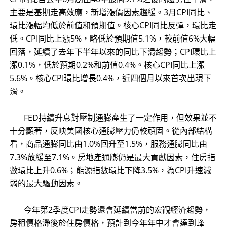
主要是基期走高效應，新增漲價因素趨緩。3月CPI同比、
環比漲幅均低於前值和預期值。核心CPI同比反彈，環比走
低。CPI同比上漲5%，略低於預期值5.1%，較前值6%大幅
回落，延續了去年下半年以來的同比下滑趨勢；CPI環比上
漲0.1%，低於預期0.2%和前值0.4%。核心CPI同比上漲
5.6%。核心CPI環比增長0.4%，近四個月以來首次出現下
滑。
​ FED持續升息對壓制通膨產生了一定作用，但效果並不
十分顯著，反映美國核心通膨壓力仍較頑固。從內部結構
看，商品通膨同比由1.0%回升至1.5%，服務通膨同比由
7.3%放緩至7.1%。房地產通膨仍是最大貢獻因素，住房指
數環比上升0.6%；能源指數環比下降3.5%，為CPI升速減
弱的最大驅動因素。
​ 今年第2季度CPI走勢還會延續當前的宏觀經濟趨勢，
房租價格滯後於住房價格，預計到今年年中才會達到峰