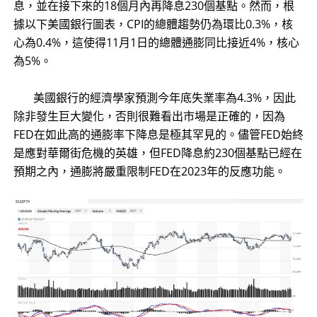
息，並在接下來的18個月內再降息230個基點。然而，根
據以下美國銀行圖表，CPI的總體趨勢仍為環比0.3%，核
心為0.4%，這使得11月1日的總體通膨同比接近4%，核心
為5%。
​ 美國銀行的經濟學家預測今年底失業率為4.3%，因此
除非發生巨大變化，否則很難看出市場是正確的，因為
FED在如此高的通膨率下降息是極其罕見的。儘管FED始終
是應對華爾街危機的英雄，但FED降息約230個基點已經在
預期之內，通膨將嚴重限制FED在2023年的反應功能。