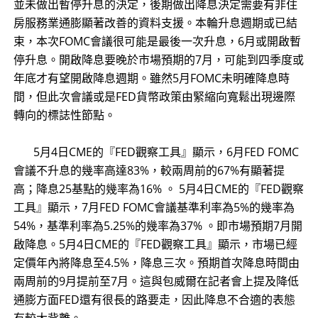
並未做出暫停升息的決定，後期做出降息決定需要有非住
房服務業通膨顯著改善的資料支援。本輪升息週期或已結
束，本次FOMC會議很可能是最後一次升息，6月或開啟暫
停升息。開啟降息要晚於市場預期的7月，可能到四季度或
年底才有望開啟降息週期。雖然5月FOMC未明確降息時
間，但此次會議或是FED貨幣政策由緊縮向寬鬆出現邊際
轉向的標誌性節點。
​ 5月4日CME的『FED觀察工具』顯示，6月FED FOMC
會議不升息的幾率高達83%，較兩周前的67%有顯著提
高；降息25基點的幾率為16% 。 5月4日CME的『FED觀察
工具』顯示，7月FED FOMC會議基準利率為5%的幾率為
54%，基準利率為5.25%的幾率為37% 。即市場預期7月開
啟降息。5月4日CME的『FED觀察工具』顯示，市場已經
定價年內將降息至4.5%，降息三次。預期首次降息時間由
兩周前的9月提前至7月。這與包威爾在記者會上提及降低
通膨方面FED還有很長的路要走，因此降息不合適的表態
有較大背離。