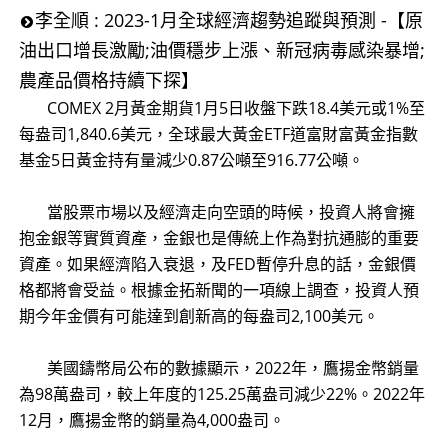
李全順 : 2023-1月全球經濟趨勢追蹤與預測 -【原
油出口增長激勵;油價穩步上漲、新冠病毒感染暴增;
農產品價格持續下探】
COMEX 2月黃金期貨1月5日收盤下跌18.4美元或1%至
每盎司1,840.6美元，全球最大黃金ETF道富財富黃金指數
基金5日黃金持有量減少0.87公噸至916.77公噸。
當股票市場以及經濟走向空頭的時候，投資人將會擁
抱金銀等實質資產，金銀也是傳統上作為對抗通膨的重要
資產。如果經濟陷入衰退，及FED暫停升息的話，金銀價
格都將會受益。根據金拓新聞的一項線上調查，投資人預
期今年金價有可能達到創新高的每盎司2,100美元。
美國鑄幣局公布的數據顯示，2022年，鷹揚金幣銷量
為98萬盎司，較上年度的125.25萬盎司減少22%。2022年
12月，鷹揚金幣的銷量為4,000盎司。