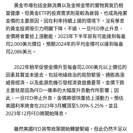
黃金市場包括金飾消費以及金條金幣的實物買氣仍相
當健康，但黃金ETF的投資需求則是較為疲弱，也成為拖累
金價的主要原因，因在利率持續上揚的環境下，沒有孳息
的黃金投資吸引力明顯下降。不過，一旦FED停止升息，
金價將會重拾上漲動能，2023年下半年就有可能達到每盎
司2,000美元價位，預期2024年的平均金價可以達到每盎
司2,086美元。
2022年稍早促使金價升至每盎司2,000美元以上價位的
因素其實並未退去，包括地緣政治的局勢緊張、通膨高漲
威脅經濟，以及能源危機引發經濟衰退擔憂等，金價下跌
主要就是因為FED一連串的大幅度升息動作所影響；因
此，一旦FED停止升息，金價將很快重拾上漲動力。預估
美國利率將會在2023年3月觸頂至5.00%-5.25%，並且
2023年12月FED將開始降息。
雖然美國FED貨幣政策開始轉變緊縮，但此仍然不足以