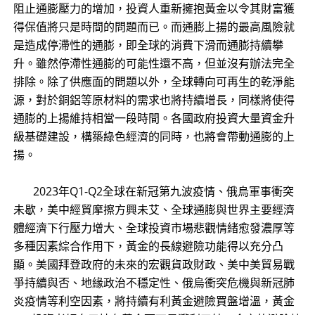
阻止通膨壓力的增加，投資人重新擁抱黃金以令其財富獲
得保值將只是時間的問題而已。而通膨上揚的最高風險就
是造成停滯性的通膨，即全球的消費下滑而通膨持續攀
升。雖然停滯性通膨的可能性還不高，但並沒有辦法完全
排除。除了供應面的問題以外，全球轉向可再生的乾淨能
源，對於銅鋁等原材料的需求也將持續增長，同樣將使得
通膨的上揚維持相當一段時間。各國政府投資大量資金升
級基礎建設，構築綠色經濟的同時，也將會帶動通膨的上
揚。
2023年Q1-Q2全球在新冠第九波疫情、俄烏軍事衝突
未歇，美中經貿摩擦方興未艾、全球通膨與世界主要經濟
體經濟下行壓力增大、全球投資市場悲觀情緒愈發濃厚等
多種因素綜合作用下，黃金的長線避險功能得以充分凸
顯。美國拜登政府的未來的宏觀貨政財政、美中美貿易戰
爭持續與否、地緣政治不穩定性、俄烏衝突危機與新冠肺
炎疫情等利空因素，將持續有利黃金避險買盤增溫，黃金