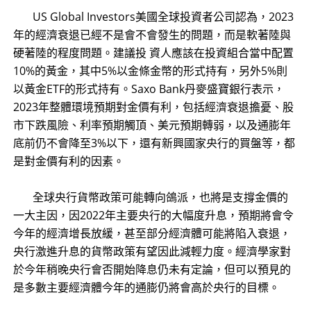
US Global Investors美國全球投資者公司認為，2023
年的經濟衰退已經不是會不會發生的問題，而是軟著陸與
硬著陸的程度問題。建議投 資人應該在投資組合當中配置
10%的黃金，其中5%以金條金幣的形式持有，另外5%則
以黃金ETF的形式持有。Saxo Bank丹麥盛寶銀行表示，
2023年整體環境預期對金價有利，包括經濟衰退擔憂、股
市下跌風險、利率預期觸頂、美元預期轉弱，以及通膨年
底前仍不會降至3%以下，還有新興國家央行的買盤等，都
是對金價有利的因素。
全球央行貨幣政策可能轉向鴿派，也將是支撐金價的
一大主因，因2022年主要央行的大幅度升息，預期將會令
今年的經濟增長放緩，甚至部分經濟體可能將陷入衰退，
央行激進升息的貨幣政策有望因此減輕力度。經濟學家對
於今年稍晚央行會否開始降息仍未有定論，但可以預見的
是多數主要經濟體今年的通膨仍將會高於央行的目標。