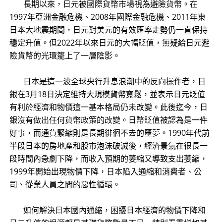
長期以來，日元被國際貨幣市場視為避險貨幣。在
1997年亞洲金融危機、2008年國際金融危機、2011年東
日本大地震期間，日元對美元的有效匯率走勢仍一直保持
穩定升值。但2022年以來日元的大幅貶值，無疑給日元避
險貨幣的光環籠上了一層陰影。
日本是這一波全球央行升息浪潮中的反向操作者，日
銀在3月18日決定維持大規模貨幣寬鬆，並表示日元貶值
有利於經濟和物價這一基本格局仍未改變。此後迄今，日
銀沒有做出任何貨幣政策的改變。日幣貶值被認為是一件
好事，而通貨緊縮則是長期徘徊不去的噩夢。1990年代前
半段日本的房地產和股市泡沫破滅後，經濟景氣在很長一
段時間內急劇下降，而收入預期的萎縮又導致支出萎縮，
1999年開始出現物價下降，日本陷入通縮和消費者、公
司、從業人員之間的惡性循環。
如何解決日本國內通縮，困擾日本經濟的物價下降和