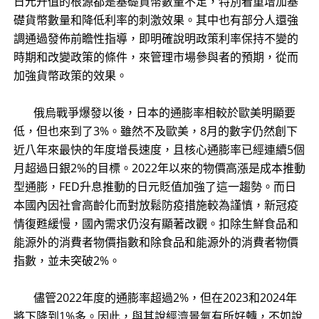
日元升值的根源都是基礎貨幣數量不足，特別看重增加基
礎貨幣數量和降低利率的刺激效果。其中也有部分人還強
調通過發佈前瞻性指導，即明確說明政策利率保持不變的
時期和改變政策的條件，來管理市場參與者的預期，從而
加強貨幣政策的效果。
俄烏戰爭爆發以後，日本的通膨率相較於歐美明顯要
低，但也來到了3%。雖然不及歐美，8月的數字仍然創下
近八年來最快的年度增長速度，且核心通膨率已經連續5個
月超過日銀2%的目標。2022年以來的物價高漲是成本推動
型通膨，FED升息推動的日元貶值加強了這一趨勢。而日
本國內因社會高齡化而對放鬆防疫措施較為謹慎，新冠疫
情復甦緩慢，國內需求仍沒有顯著改觀。扣除生鮮食品和
能源外的消費者物價指數和除食品和能源外的消費者物價
指數，並未突破2%。
儘管2022年度的通膨率超過2%，但在2023和2024年
將下降到1%多。因此，與其說經濟景氣有所好轉，不如說