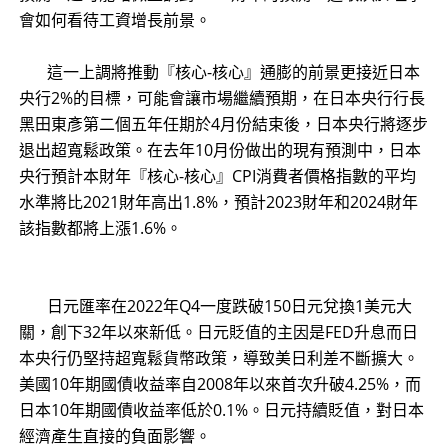
會如何看待工資增長前景。
這一上調將推動『核心-核心』通膨的前景更接近日本
央行2%的目標，可能會讓市場繼續預期，在日本央行行長
黑田東彥第二個五年任期於4月份結束後，日本央行將逐步
退出超寬鬆政策。在去年10月份做出的現有預測中，日本
央行預計本財年『核心-核心』CPI消費者價格指數的平均
水準將比2021財年高出1.8%，預計2023財年和2024財年
該指數都將上漲1.6%。
日元匯率在2022年Q4一度跌破150日元兌換1美元大
關，創下32年以來新低。日元貶值的主因是FED升息而日
本央行仍堅持超寬鬆貨幣政策，導致美日利差不斷擴大。
美國10年期國債收益率自2008年以來首次升破4.25%，而
日本10年期國債收益率低於0.1%。日元持續貶值，對日本
經濟產生直接的負面影響。