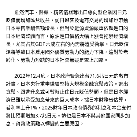
雖然汽車、醫藥、精密儀器等出口導向型企業因日元
貶值而增加匯兌收益，訪日遊客及電商交易的增加也帶動
日本零售業銷售額增長，但對於能源資源嚴重依賴進口的
日本經濟整體而言，原油進口價格大幅上漲會拖累經濟增
長，尤其占其GDP六成左右的內需將遭受衝擊。日元貶值
還將導致日本雇用國外優質勞動力的能力下降，這對於老
齡化、勞動力短缺的日本社會無疑是雪上加霜。
2022年12月底，日本政府緊急出台71.6兆日元的救市
計畫，日本央行重申繼續堅持大規模金融寬鬆政策。退出
寬鬆、跟進升息或可暫時止住日元貶值勢頭，但是日本經
濟已難以承受加息帶來的巨大成本。據日本財務省估算，
若利率上升1%，2025財年日本政府債券的利息和本金支付
將比預期增加3.7兆日元。這也是日本不與其他國家同步加
息、貨幣政策難以轉變的主要原因。