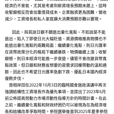
經濟仍不景氣，尤其是考慮到薪資增長預期未跟上，這時
收緊銀根反而會加重借貸成本，企業融資更為困難，營收
減少，工資增長和私人家庭擴大消費預期亦難以實現。
因此，與其說日銀不願退出量化寬鬆，不如說是不能
退出，陷入了即使日元大幅貶值、資源價格推高物價也不
能退出量化寬鬆的兩難局面：繼續量化寬鬆，則日元匯率
在貨幣政策分化的格局下繼續暴跌，物價繼續上漲；收緊
銀根，則日本經濟可能進一步衰退。儘管不會改變貨幣寬
鬆政策，但日銀和財務省想要的是需求回暖帶動的溫和通
膨，因此也不希望日元匯率急劇下跌、擾亂日本國內經濟
復甦步伐。
首相岸田在2022年10月3日的臨時國會施政演講中再次
強調結構性工資增長作為優先事項，並提出了2023年6月
前公佈提高勞動力市場流動性指導方針的時間計畫。在此
之前，繼續量化寬鬆和財政紓困仍可以被視為在為經濟增
長和結構改革爭取時間。參院選舉後直到2025年夏季參院