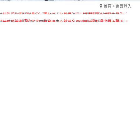
首頁
會員登入
國註冊財務策劃師協會大中華管理中心就冒名RFP國際證照提出嚴正聲明 。
國註冊財務策劃師協會大中華管理中心就冒名RFP國際證照提出嚴正聲明 。